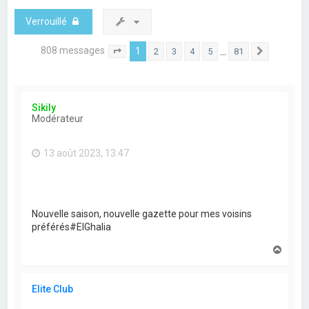
Verrouillé
808 messages
1
…
2
3
4
5
81
Page
1
sur
81
Suivant
Sikily
Modérateur
13 août 2023, 13:47
Nouvelle saison, nouvelle gazette pour mes voisins
préférés#ElGhalia
H
a
u
t
Elite Club