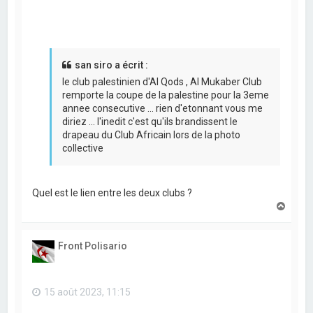
san siro a écrit :
le club palestinien d'Al Qods , Al Mukaber Club
remporte la coupe de la palestine pour la 3eme
annee consecutive ... rien d'etonnant vous me
diriez ... l'inedit c'est qu'ils brandissent le
drapeau du Club Africain lors de la photo
collective
Quel est le lien entre les deux clubs ?
H
a
u
t
Front Polisario
15 août 2023, 11:15