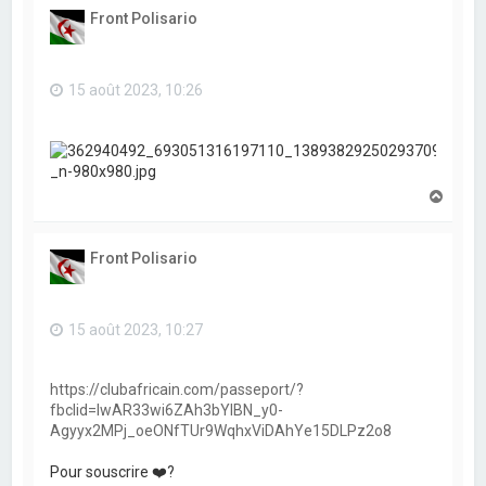
t
Front Polisario
15 août 2023, 10:26
H
a
u
t
Front Polisario
15 août 2023, 10:27
https://clubafricain.com/passeport/?
fbclid=IwAR33wi6ZAh3bYlBN_y0-
Agyyx2MPj_oeONfTUr9WqhxViDAhYe15DLPz2o8
Pour souscrire ❤️?