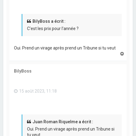
BilyBoss a écrit :
C'est les prix pour l'année ?
Oui. Prend un virage après prend un Tribune si tu veut
H
a
u
t
BilyBoss
15 août 2023, 11:18
Juan Roman Riquelme a écrit :
Oui. Prend un virage après prend un Tribune si
tu veut