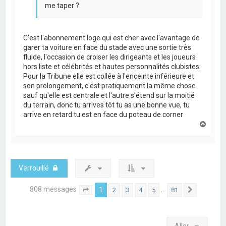
me taper ?
C'est l'abonnement loge qui est cher avec l'avantage de
garer ta voiture en face du stade avec une sortie très
fluide, l'occasion de croiser les dirigeants et les joueurs
hors liste et célébrités et hautes personnalités clubistes.
Pour la Tribune elle est collée à l'enceinte inférieure et
son prolongement, c'est pratiquement la même chose
sauf qu'elle est centrale et l'autre s'étend sur la moitié
du terrain, donc tu arrives tôt tu as une bonne vue, tu
arrive en retard tu est en face du poteau de corner
H
a
u
t
Verrouillé
808 messages
1
…
2
3
4
5
81
Page
1
sur
81
Suivant
Aller