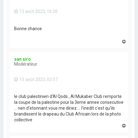
13 août 2023, 16:20
Bonne chance
H
a
u
t
san siro
Modérateur
15 août 2023, 03:57
le club palestinien d'Al Qods , Al Mukaber Club remporte
la coupe de la palestine pour la 3eme annee consecutive
... rien d'etonnant vous me diriez ... l'inedit c'est qu'ils
brandissent le drapeau du Club Africain lors de la photo
collective
H
a
u