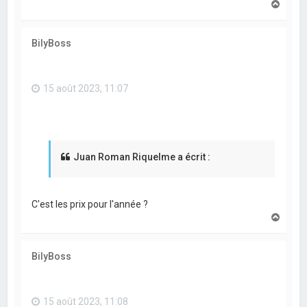
H
a
u
t
BilyBoss
15 août 2023, 11:07
Juan Roman Riquelme a écrit :
C'est les prix pour l'année ?
H
a
u
t
BilyBoss
15 août 2023, 11:08