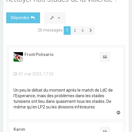
Répondre
26 messages
1
2
3
Suivant
Front Polisario
Citation
01 mai 2023, 17:55
Un peu le débat du moment après le match de LdC de
l'Esperance, mais des problèmes dans les stades
tunisiens ont lieu dans quasiment tous les stades. De
même qu'en LP2 ou les divisions inférieures.
H
a
u
t
Karim
Citation