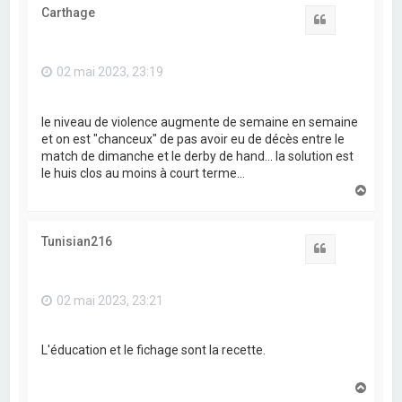
t
Carthage
Citation
02 mai 2023, 23:19
le niveau de violence augmente de semaine en semaine
et on est "chanceux" de pas avoir eu de décès entre le
match de dimanche et le derby de hand... la solution est
le huis clos au moins à court terme...
H
a
u
t
Tunisian216
Citation
02 mai 2023, 23:21
L'éducation et le fichage sont la recette.
H
a