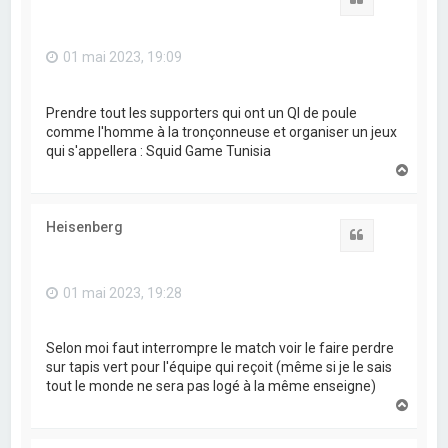
01 mai 2023, 19:09
Prendre tout les supporters qui ont un QI de poule
comme l'homme à la tronçonneuse et organiser un jeux
qui s'appellera : Squid Game Tunisia
H
a
u
t
Heisenberg
Citation
01 mai 2023, 19:28
Selon moi faut interrompre le match voir le faire perdre
sur tapis vert pour l'équipe qui reçoit (même si je le sais
tout le monde ne sera pas logé à la même enseigne)
H
a
u