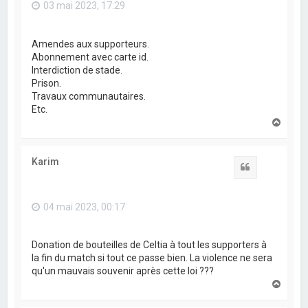
03 mai 2023, 17:29
Amendes aux supporteurs.
Abonnement avec carte id.
Interdiction de stade.
Prison.
Travaux communautaires.
Etc.
H
a
u
t
Karim
Citation
04 mai 2023, 00:17
Donation de bouteilles de Celtia à tout les supporters à
la fin du match si tout ce passe bien. La violence ne sera
qu'un mauvais souvenir après cette loi ???
H
a
u