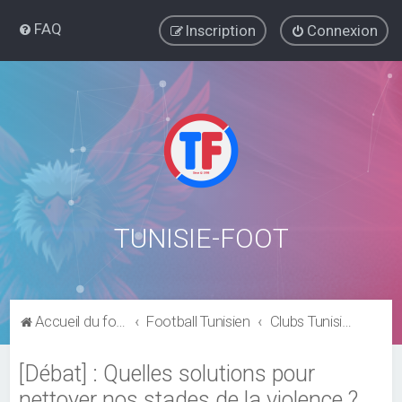
FAQ
Inscription
Connexion
TUNISIE-FOOT
Accueil du forum
Football Tunisien
Clubs Tunisiens
[Débat] : Quelles solutions pour
nettoyer nos stades de la violence ?