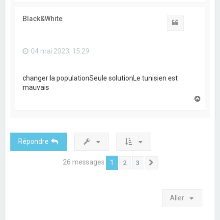
u
t
Black&White
Citation
04 mai 2023, 15:29
changer la populationSeule solutionLe tunisien est
mauvais
H
a
u
t
Répondre
26 messages
1
2
3
Suivant
Aller