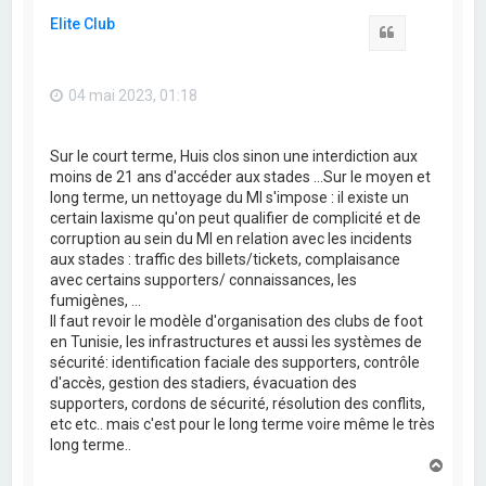
t
Elite Club
Citation
04 mai 2023, 01:18
Sur le court terme, Huis clos sinon une interdiction aux
moins de 21 ans d'accéder aux stades ...Sur le moyen et
long terme, un nettoyage du MI s'impose : il existe un
certain laxisme qu'on peut qualifier de complicité et de
corruption au sein du MI en relation avec les incidents
aux stades : traffic des billets/tickets, complaisance
avec certains supporters/ connaissances, les
fumigènes, ...
Il faut revoir le modèle d'organisation des clubs de foot
en Tunisie, les infrastructures et aussi les systèmes de
sécurité: identification faciale des supporters, contrôle
d'accès, gestion des stadiers, évacuation des
supporters, cordons de sécurité, résolution des conflits,
etc etc.. mais c'est pour le long terme voire même le très
long terme..
H
a