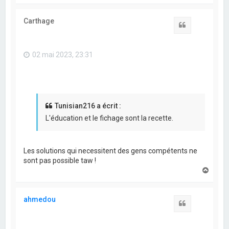
u
t
Carthage
Citation
02 mai 2023, 23:31
Tunisian216 a écrit :
L'éducation et le fichage sont la recette.
Les solutions qui necessitent des gens compétents ne
sont pas possible taw !
H
a
u
t
ahmedou
Citation