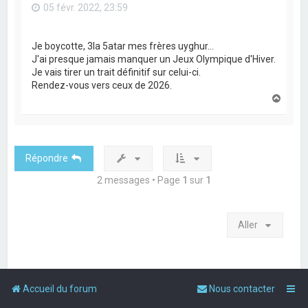
05 févr. 2022, 23:59
Je boycotte, 3la 5atar mes frères uyghur...
J'ai presque jamais manquer un Jeux Olympique d'Hiver.
Je vais tirer un trait définitif sur celui-ci.
Rendez-vous vers ceux de 2026.
H
a
u
t
Répondre
2 messages • Page
1
sur
1
Aller
Accueil du forum
Nous contacter