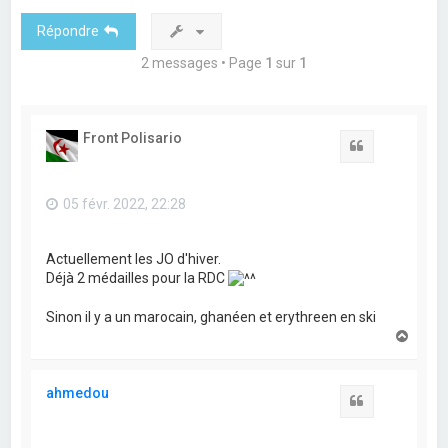
Répondre
2 messages • Page
1
sur
1
Front Polisario
Citation
05 févr. 2022, 22:28
Actuellement les JO d'hiver.
Déjà 2 médailles pour la RDC
Sinon il y a un marocain, ghanéen et erythreen en ski
H
a
u
t
ahmedou
Citation