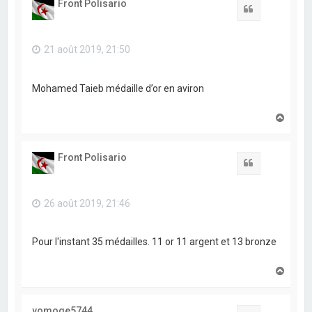
Front Polisario
Citation
21 août 2019, 21:50
Mohamed Taieb médaille d’or en aviron
H
a
u
t
Front Polisario
Citation
26 août 2019, 21:46
Pour l'instant 35 médailles. 11 or 11 argent et 13 bronze
H
a
u
t
vomoge5744