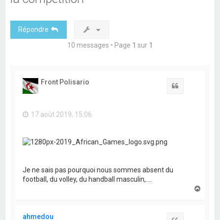
Répondre
10 messages • Page
1
sur
1
Front Polisario
Citation
17 août 2019, 15:06
Je ne sais pas pourquoi nous sommes absent du
football, du volley, du handball masculin,....
H
a
u
t
ahmedou