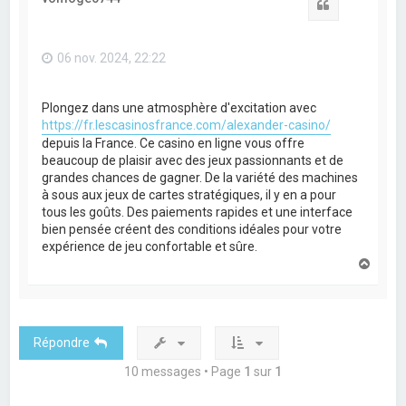
Citation
06 nov. 2024, 22:22
Plongez dans une atmosphère d'excitation avec
https://fr.lescasinosfrance.com/alexander-casino/
depuis la France. Ce casino en ligne vous offre
beaucoup de plaisir avec des jeux passionnants et de
grandes chances de gagner. De la variété des machines
à sous aux jeux de cartes stratégiques, il y en a pour
tous les goûts. Des paiements rapides et une interface
bien pensée créent des conditions idéales pour votre
expérience de jeu confortable et sûre.
H
a
u
t
Répondre
10 messages • Page
1
sur
1