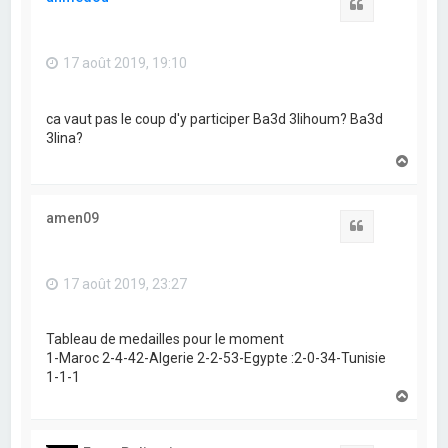
Citation
17 août 2019, 19:10
ca vaut pas le coup d'y participer
Ba3d 3lihoum? Ba3d
3lina?
H
a
u
t
amen09
Citation
17 août 2019, 23:27
Tableau de medailles pour le moment
1-Maroc 2-4-42-Algerie 2-2-53-Egypte :2-0-34-Tunisie
1-1-1
H
a
u
t