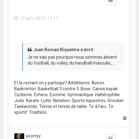
Citation
17 août 2019, 17:17
Juan Roman Riquelme a écrit :
Je ne sais pas pourquoi nous sommes absent
du football, du volley, du handball masculin,....
Et le restant on y participe? Athlétisme. Aviron.
Badminton. Basketball 3 contre 3. Boxe. Canoë kayak.
Cyclisme. Échecs. Escrime. Gymnastique. Haltérophilie.
Judo. Karaté. Lutte. Natation. Sports équestres. Snooker.
Taekwondo. Tennis et tennis de table. Tir à l'arc. Tir
sportif. Triathlon.
H
a
u
t
azertyy
Citation