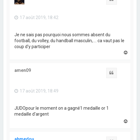
17 août 2019, 18:42
Je ne sais pas pourquoi nous sommes absent du
football, du volley, du handball masculin,....
ca vaut pas le
coup d'y participer
H
a
u
t
amen09
Citation
17 août 2019, 18:49
JUDOpour le moment on a gagné1 medaille or 1
medaille d'argent
H
a
u
t
ahmedou