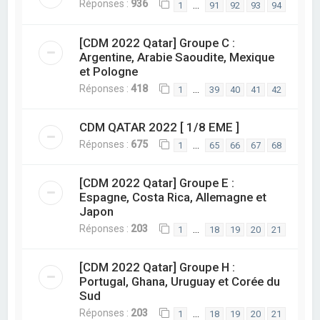
Réponses :
936
…
1
91
92
93
94
[CDM 2022 Qatar] Groupe C :
Argentine, Arabie Saoudite, Mexique
et Pologne
Réponses :
418
…
1
39
40
41
42
CDM QATAR 2022 [ 1/8 EME ]
Réponses :
675
…
1
65
66
67
68
[CDM 2022 Qatar] Groupe E :
Espagne, Costa Rica, Allemagne et
Japon
Réponses :
203
…
1
18
19
20
21
[CDM 2022 Qatar] Groupe H :
Portugal, Ghana, Uruguay et Corée du
Sud
Réponses :
203
…
1
18
19
20
21