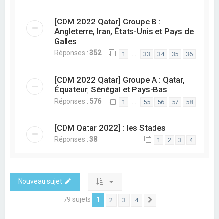
[CDM 2022 Qatar] Groupe B :
Angleterre, Iran, États-Unis et Pays de
Galles
Réponses :
352
…
1
33
34
35
36
[CDM 2022 Qatar] Groupe A : Qatar,
Équateur, Sénégal et Pays-Bas
Réponses :
576
…
1
55
56
57
58
[CDM Qatar 2022] : les Stades
Réponses :
38
1
2
3
4
Nouveau sujet
79 sujets
1
2
3
4
Suivant