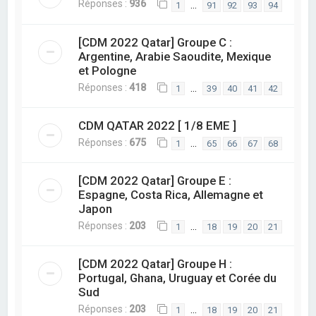
Réponses :
936
…
1
91
92
93
94
[CDM 2022 Qatar] Groupe C :
Argentine, Arabie Saoudite, Mexique
et Pologne
Réponses :
418
…
1
39
40
41
42
CDM QATAR 2022 [ 1/8 EME ]
Réponses :
675
…
1
65
66
67
68
[CDM 2022 Qatar] Groupe E :
Espagne, Costa Rica, Allemagne et
Japon
Réponses :
203
…
1
18
19
20
21
[CDM 2022 Qatar] Groupe H :
Portugal, Ghana, Uruguay et Corée du
Sud
Réponses :
203
…
1
18
19
20
21