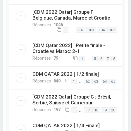
[CDM 2022 Qatar] Groupe F :
Belgique, Canada, Maroc et Croatie
Réponses :
1046
…
1
102
103
104
105
[CDM Qatar 2022] : Petite finale -
Croatie vs Maroc: 2-1
Réponses :
79
…
1
5
6
7
8
CDM QATAR 2022 [ 1/2 finale]
Réponses :
649
…
1
62
63
64
65
[CDM 2022 Qatar] Groupe G : Brésil,
Serbie, Suisse et Cameroun
Réponses :
197
…
1
17
18
19
20
CDM QATAR 2022 [ 1/4 Finale]