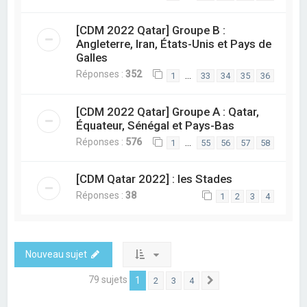
[CDM 2022 Qatar] Groupe B :
Angleterre, Iran, États-Unis et Pays de
Galles
Réponses :
352
…
1
33
34
35
36
[CDM 2022 Qatar] Groupe A : Qatar,
Équateur, Sénégal et Pays-Bas
Réponses :
576
…
1
55
56
57
58
[CDM Qatar 2022] : les Stades
Réponses :
38
1
2
3
4
Nouveau sujet
79 sujets
1
2
3
4
Suivant