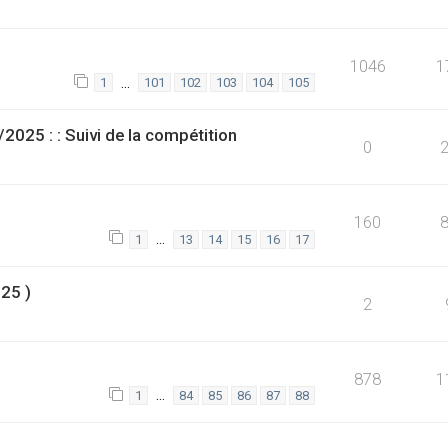
1046
1
…
1
101
102
103
104
105
25 : : Suivi de la compétition
0
160
…
1
13
14
15
16
17
025 )
2
878
1
…
1
84
85
86
87
88