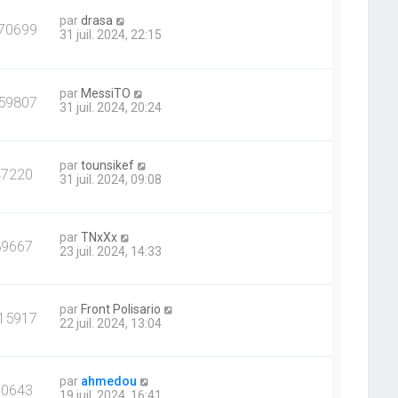
par
drasa
70699
31 juil. 2024, 22:15
par
MessiTO
59807
31 juil. 2024, 20:24
par
tounsikef
47220
31 juil. 2024, 09:08
par
TNxXx
89667
23 juil. 2024, 14:33
par
Front Polisario
15917
22 juil. 2024, 13:04
par
ahmedou
10643
19 juil. 2024, 16:41