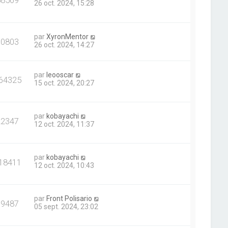
58569
26 oct. 2024, 15:28
par
XyronMentor
10803
26 oct. 2024, 14:27
par
leooscar
64325
15 oct. 2024, 20:27
par
kobayachi
22347
12 oct. 2024, 11:37
par
kobayachi
18411
12 oct. 2024, 10:43
par
Front Polisario
19487
05 sept. 2024, 23:02