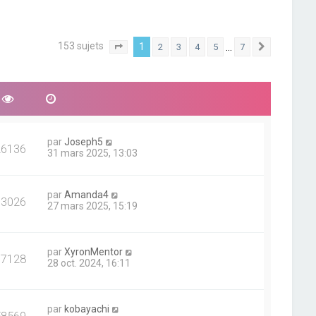
153 sujets
1
…
2
3
4
5
7
Page
1
sur
7
Suivant
par
Joseph5
26136
31 mars 2025, 13:03
par
Amanda4
33026
27 mars 2025, 15:19
par
XyronMentor
17128
28 oct. 2024, 16:11
par
kobayachi