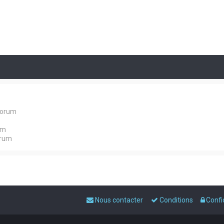
forum
um
orum
Nous contacter
Conditions
Confi