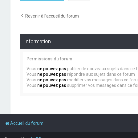
Revenir à l’accueil du forum
Information
Permissions du forum
Vous
ne pouvez pas
publier de nouveaux sujets dans ce 
Vous
ne pouvez pas
répondre aux sujets dans ce forum
Vous
ne pouvez pas
modifier vos messages dans ce for
Vous
ne pouvez pas
supprimer vos messages dans ce f
Accueil du forum