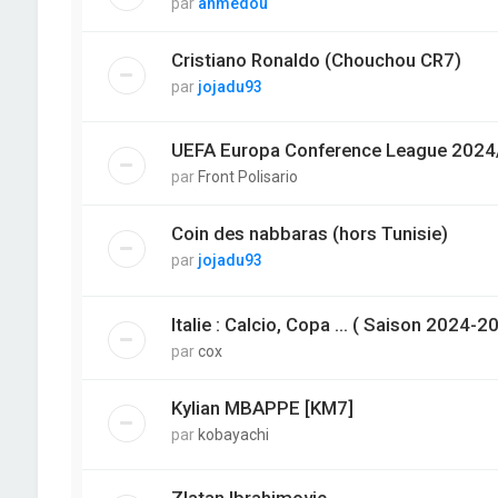
par
ahmedou
Cristiano Ronaldo (Chouchou CR7)
par
jojadu93
UEFA Europa Conference League 2024/20
par
Front Polisario
Coin des nabbaras (hors Tunisie)
par
jojadu93
Italie : Calcio, Copa ... ( Saison 2024-2
par
cox
Kylian MBAPPE [KM7]
par
kobayachi
Zlatan Ibrahimovic