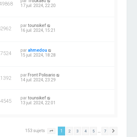
par
Trouka80
49868
17 juil. 2024, 22:20
par
tounsikef
52962
16 juil. 2024, 15:21
par
ahmedou
47524
15 juil. 2024, 18:28
par
Front Polisario
21392
14 juil. 2024, 23:29
par
tounsikef
44545
13 juil. 2024, 22:01
153 sujets
1
…
2
3
4
5
7
Page
1
sur
7
Suivant