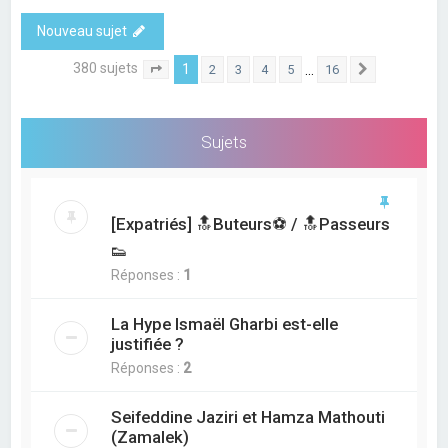
Nouveau sujet
380 sujets
1
…
2
3
4
5
16
Page
1
sur
16
Suivant
Sujets
[Expatriés] 🔝Buteurs⚽ / 🔝Passeurs
👟
Réponses :
1
La Hype Ismaël Gharbi est-elle
justifiée ?
Réponses :
2
Seifeddine Jaziri et Hamza Mathouti
(Zamalek)