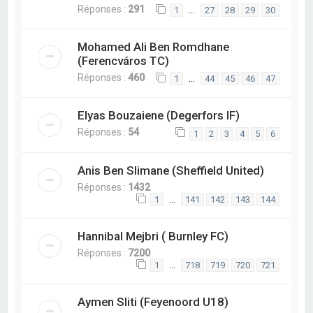
Réponses :
291
…
1
27
28
29
30
Mohamed Ali Ben Romdhane
(Ferencváros TC)
Réponses :
460
…
1
44
45
46
47
Elyas Bouzaiene (Degerfors IF)
Réponses :
54
1
2
3
4
5
6
Anis Ben Slimane (Sheffield United)
Réponses :
1432
…
1
141
142
143
144
Hannibal Mejbri ( Burnley FC)
Réponses :
7200
…
1
718
719
720
721
Aymen Sliti (Feyenoord U18)