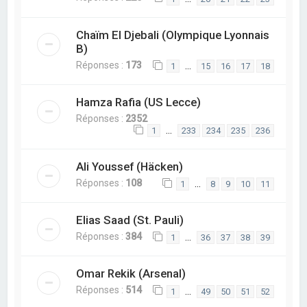
Chaïm El Djebali (Olympique Lyonnais
B)
Réponses :
173
…
1
15
16
17
18
Hamza Rafia (US Lecce)
Réponses :
2352
…
1
233
234
235
236
Ali Youssef (Häcken)
Réponses :
108
…
1
8
9
10
11
Elias Saad (St. Pauli)
Réponses :
384
…
1
36
37
38
39
Omar Rekik (Arsenal)
Réponses :
514
…
1
49
50
51
52