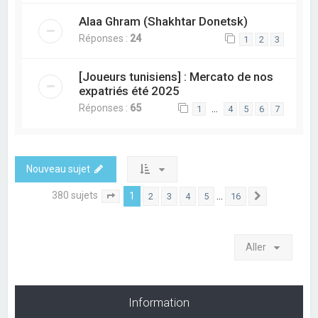
Alaa Ghram (Shakhtar Donetsk)
Réponses :
24
1
2
3
[Joueurs tunisiens] : Mercato de nos
expatriés été 2025
Réponses :
65
…
1
4
5
6
7
Nouveau sujet
380 sujets
1
…
2
3
4
5
16
Page
1
sur
16
Suivant
Aller
Information