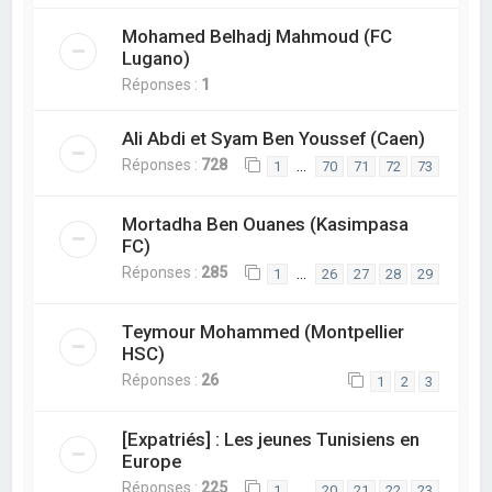
Mohamed Belhadj Mahmoud (FC
Lugano)
Réponses :
1
Ali Abdi et Syam Ben Youssef (Caen)
Réponses :
728
…
1
70
71
72
73
Mortadha Ben Ouanes (Kasimpasa
FC)
Réponses :
285
…
1
26
27
28
29
Teymour Mohammed (Montpellier
HSC)
Réponses :
26
1
2
3
[Expatriés] : Les jeunes Tunisiens en
Europe
Réponses :
225
…
1
20
21
22
23