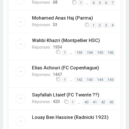
Réponses :
68
…
1
4
5
6
7
Mohamed Anas Haj (Parma)
Réponses :
33
1
2
3
4
Wahbi Khazri (Montpellier HSC)
Réponses :
1954
…
1
193
194
195
196
Elias Achouri (FC Copenhague)
Réponses :
1447
…
1
142
143
144
145
Sayfallah Ltaief (FC Twente ??)
Réponses :
420
…
1
40
41
42
43
Louay Ben Hassine (Radnicki 1923)