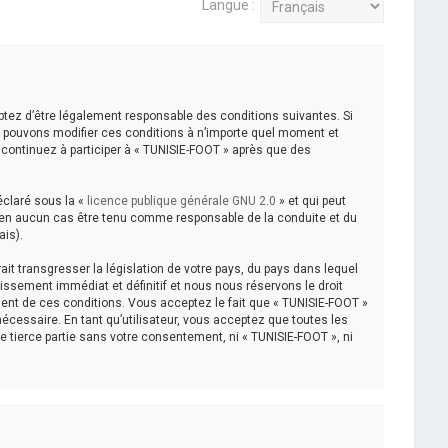
Langue :
eptez d’être légalement responsable des conditions suivantes. Si
us pouvons modifier ces conditions à n’importe quel moment et
 continuez à participer à « TUNISIE-FOOT » après que des
éclaré sous la «
licence publique générale GNU 2.0
» et qui peut
eut en aucun cas être tenu comme responsable de la conduite et du
ais).
it transgresser la législation de votre pays, du pays dans lequel
issement immédiat et définitif et nous nous réservons le droit
cement de ces conditions. Vous acceptez le fait que « TUNISIE-FOOT »
nécessaire. En tant qu’utilisateur, vous acceptez que toutes les
tierce partie sans votre consentement, ni « TUNISIE-FOOT », ni