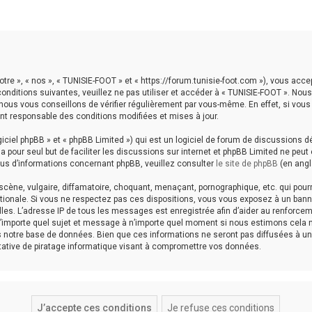
otre », « nos », « TUNISIE-FOOT » et « https://forum.tunisie-foot.com »), vous acc
onditions suivantes, veuillez ne pas utiliser et accéder à « TUNISIE-FOOT ». No
ous vous conseillons de vérifier régulièrement par vous-même. En effet, si vous
nt responsable des conditions modifiées et mises à jour.
ciel phpBB » et « phpBB Limited ») qui est un logiciel de forum de discussions d
B a pour seul but de faciliter les discussions sur internet et phpBB Limited ne p
us d’informations concernant phpBB, veuillez consulter
le site de phpBB
(en angl
ène, vulgaire, diffamatoire, choquant, menaçant, pornographique, etc. qui pourra
ationale. Si vous ne respectez pas ces dispositions, vous vous exposez à un bann
icielles. L’adresse IP de tous les messages est enregistrée afin d’aider au renfor
er n’importe quel sujet et message à n’importe quel moment si nous estimons cela 
notre base de données. Bien que ces informations ne seront pas diffusées à une 
ative de piratage informatique visant à compromettre vos données.