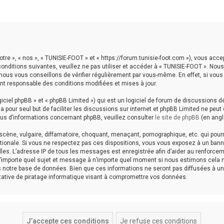
otre », « nos », « TUNISIE-FOOT » et « https://forum.tunisie-foot.com »), vous acc
onditions suivantes, veuillez ne pas utiliser et accéder à « TUNISIE-FOOT ». No
ous vous conseillons de vérifier régulièrement par vous-même. En effet, si vous
nt responsable des conditions modifiées et mises à jour.
ciel phpBB » et « phpBB Limited ») qui est un logiciel de forum de discussions d
B a pour seul but de faciliter les discussions sur internet et phpBB Limited ne p
us d’informations concernant phpBB, veuillez consulter
le site de phpBB
(en angl
ène, vulgaire, diffamatoire, choquant, menaçant, pornographique, etc. qui pourra
ationale. Si vous ne respectez pas ces dispositions, vous vous exposez à un bann
icielles. L’adresse IP de tous les messages est enregistrée afin d’aider au renfor
er n’importe quel sujet et message à n’importe quel moment si nous estimons cela 
notre base de données. Bien que ces informations ne seront pas diffusées à une 
ative de piratage informatique visant à compromettre vos données.