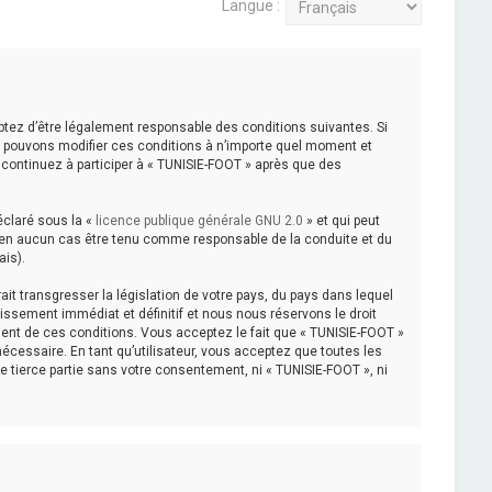
Langue :
eptez d’être légalement responsable des conditions suivantes. Si
us pouvons modifier ces conditions à n’importe quel moment et
 continuez à participer à « TUNISIE-FOOT » après que des
éclaré sous la «
licence publique générale GNU 2.0
» et qui peut
eut en aucun cas être tenu comme responsable de la conduite et du
ais).
it transgresser la législation de votre pays, du pays dans lequel
issement immédiat et définitif et nous nous réservons le droit
cement de ces conditions. Vous acceptez le fait que « TUNISIE-FOOT »
nécessaire. En tant qu’utilisateur, vous acceptez que toutes les
tierce partie sans votre consentement, ni « TUNISIE-FOOT », ni