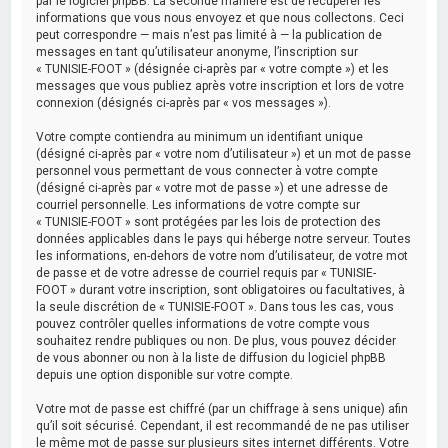
par le logiciel phpBB. La seconde manière est de récupérer les
informations que vous nous envoyez et que nous collectons. Ceci
peut correspondre — mais n’est pas limité à — la publication de
messages en tant qu’utilisateur anonyme, l’inscription sur
« TUNISIE-FOOT » (désignée ci-après par « votre compte ») et les
messages que vous publiez après votre inscription et lors de votre
connexion (désignés ci-après par « vos messages »).
Votre compte contiendra au minimum un identifiant unique
(désigné ci-après par « votre nom d’utilisateur ») et un mot de passe
personnel vous permettant de vous connecter à votre compte
(désigné ci-après par « votre mot de passe ») et une adresse de
courriel personnelle. Les informations de votre compte sur
« TUNISIE-FOOT » sont protégées par les lois de protection des
données applicables dans le pays qui héberge notre serveur. Toutes
les informations, en-dehors de votre nom d’utilisateur, de votre mot
de passe et de votre adresse de courriel requis par « TUNISIE-
FOOT » durant votre inscription, sont obligatoires ou facultatives, à
la seule discrétion de « TUNISIE-FOOT ». Dans tous les cas, vous
pouvez contrôler quelles informations de votre compte vous
souhaitez rendre publiques ou non. De plus, vous pouvez décider
de vous abonner ou non à la liste de diffusion du logiciel phpBB
depuis une option disponible sur votre compte.
Votre mot de passe est chiffré (par un chiffrage à sens unique) afin
qu’il soit sécurisé. Cependant, il est recommandé de ne pas utiliser
le même mot de passe sur plusieurs sites internet différents. Votre