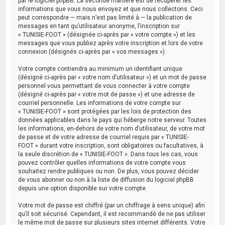
par le logiciel phpBB. La seconde manière est de récupérer les
informations que vous nous envoyez et que nous collectons. Ceci
peut correspondre — mais n’est pas limité à — la publication de
messages en tant qu’utilisateur anonyme, l’inscription sur
« TUNISIE-FOOT » (désignée ci-après par « votre compte ») et les
messages que vous publiez après votre inscription et lors de votre
connexion (désignés ci-après par « vos messages »).
Votre compte contiendra au minimum un identifiant unique
(désigné ci-après par « votre nom d’utilisateur ») et un mot de passe
personnel vous permettant de vous connecter à votre compte
(désigné ci-après par « votre mot de passe ») et une adresse de
courriel personnelle. Les informations de votre compte sur
« TUNISIE-FOOT » sont protégées par les lois de protection des
données applicables dans le pays qui héberge notre serveur. Toutes
les informations, en-dehors de votre nom d’utilisateur, de votre mot
de passe et de votre adresse de courriel requis par « TUNISIE-
FOOT » durant votre inscription, sont obligatoires ou facultatives, à
la seule discrétion de « TUNISIE-FOOT ». Dans tous les cas, vous
pouvez contrôler quelles informations de votre compte vous
souhaitez rendre publiques ou non. De plus, vous pouvez décider
de vous abonner ou non à la liste de diffusion du logiciel phpBB
depuis une option disponible sur votre compte.
Votre mot de passe est chiffré (par un chiffrage à sens unique) afin
qu’il soit sécurisé. Cependant, il est recommandé de ne pas utiliser
le même mot de passe sur plusieurs sites internet différents. Votre