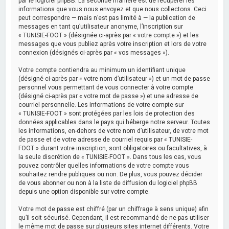
par le logiciel phpBB. La seconde manière est de récupérer les
informations que vous nous envoyez et que nous collectons. Ceci
peut correspondre — mais n’est pas limité à — la publication de
messages en tant qu’utilisateur anonyme, l’inscription sur
« TUNISIE-FOOT » (désignée ci-après par « votre compte ») et les
messages que vous publiez après votre inscription et lors de votre
connexion (désignés ci-après par « vos messages »).
Votre compte contiendra au minimum un identifiant unique
(désigné ci-après par « votre nom d’utilisateur ») et un mot de passe
personnel vous permettant de vous connecter à votre compte
(désigné ci-après par « votre mot de passe ») et une adresse de
courriel personnelle. Les informations de votre compte sur
« TUNISIE-FOOT » sont protégées par les lois de protection des
données applicables dans le pays qui héberge notre serveur. Toutes
les informations, en-dehors de votre nom d’utilisateur, de votre mot
de passe et de votre adresse de courriel requis par « TUNISIE-
FOOT » durant votre inscription, sont obligatoires ou facultatives, à
la seule discrétion de « TUNISIE-FOOT ». Dans tous les cas, vous
pouvez contrôler quelles informations de votre compte vous
souhaitez rendre publiques ou non. De plus, vous pouvez décider
de vous abonner ou non à la liste de diffusion du logiciel phpBB
depuis une option disponible sur votre compte.
Votre mot de passe est chiffré (par un chiffrage à sens unique) afin
qu’il soit sécurisé. Cependant, il est recommandé de ne pas utiliser
le même mot de passe sur plusieurs sites internet différents. Votre