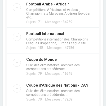
Football Arabe - Africain
Compétitions Africaines et Arabes.
Championnats Marocain, Algérien, Égyptien
etc...
Sujets :
71
Messages :
34259
Football International
Compétitions internationales, Champions
League Européenne, Europa League etc...
Sujets :
153
Messages :
47786
Coupe du Monde
Suivi des éliminatoires, archives des
compétitions précédentes...
Sujets :
79
Messages :
16545
Coupe d'Afrique des Nations - CAN
Suivi des éliminatoires, archives des
compétitions précédentes...
Sujets :
70
Messages :
17268