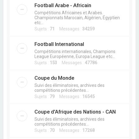
Football Arabe - Africain
Compétitions Africaines et Arabes.
Championnats Marocain, Algérien, Égyptien
etc...
Sujets :
71
Messages :
34259
Football International
Compétitions internationales, Champions
League Européenne, Europa League etc...
Sujets :
153
Messages :
47786
Coupe du Monde
Suivi des éliminatoires, archives des
compétitions précédentes...
Sujets :
79
Messages :
16545
Coupe d'Afrique des Nations - CAN
Suivi des éliminatoires, archives des
compétitions précédentes...
Sujets :
70
Messages :
17268