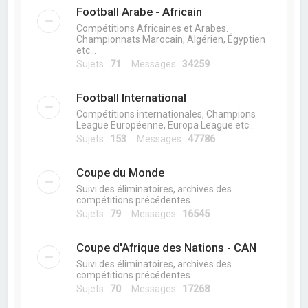
Football Arabe - Africain
Compétitions Africaines et Arabes.
Championnats Marocain, Algérien, Égyptien
etc...
Sujets :
71
Messages :
34259
Football International
Compétitions internationales, Champions
League Européenne, Europa League etc...
Sujets :
153
Messages :
47786
Coupe du Monde
Suivi des éliminatoires, archives des
compétitions précédentes...
Sujets :
79
Messages :
16545
Coupe d'Afrique des Nations - CAN
Suivi des éliminatoires, archives des
compétitions précédentes...
Sujets :
70
Messages :
17268